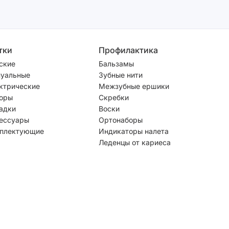
тки
Профилактика
ские
Бальзамы
уальные
Зубные нити
ктрические
Межзубные ершики
оры
Скребки
адки
Воски
ессуары
Ортонаборы
плектующие
Индикаторы налета
Леденцы от кариеса