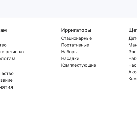
рам
Ирригаторы
Ще
а
Стационарные
Дет
тво
Портативные
Ман
 в регионах
Наборы
Эле
ологам
Насадки
Наб
Комплектующие
Нас
а
Акс
чество
Ком
вание
иятия