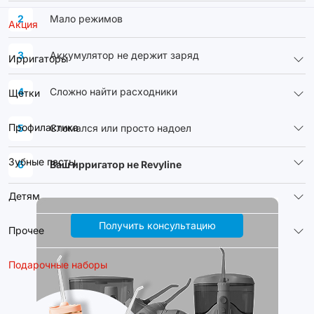
2
Мало режимов
Акция
3
Аккумулятор не держит заряд
Ирригаторы
4
Сложно найти расходники
Щетки
Профилактика
5
Сломался или просто надоел
Зубные пасты
6
Ваш ирригатор не Revyline
Детям
Получить консультацию
Прочее
Подарочные наборы