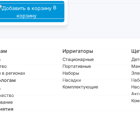
В
корзину
рам
Ирригаторы
Ще
а
Стационарные
Дет
тво
Портативные
Ман
 в регионах
Наборы
Эле
ологам
Насадки
Наб
Комплектующие
Нас
а
Акс
чество
Ком
вание
иятия