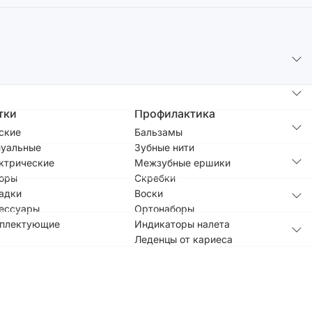
тки
Профилактика
ские
Бальзамы
уальные
Зубные нити
ктрические
Межзубные ершики
оры
Скребки
адки
Воски
ессуары
Ортонаборы
плектующие
Индикаторы налета
Леденцы от кариеса