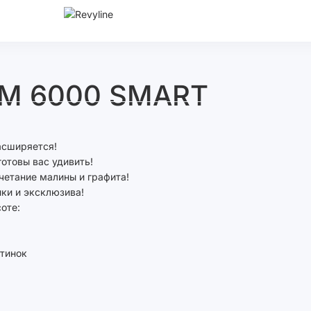
SM 6000 SMART
асширяется!
готовы вас удивить!
четание малины и графита!
ки и эксклюзива!
оте:
етинок