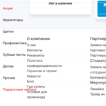
Нет в наличии
Акция
Ирригаторы
Щетки
О компании
Партне
Профилактика
О нас
Заявка н
Контакты
партнерс
Зубные пасты
Реквизиты
Партнеры
Стомат
Политика
конфиденциальности
Детям
Заявка н
Гарантия и сервис
сотрудни
Новости
Брендиро
Прочее
Блог
Меропр
Где купить
Линейки
Подарочные наборы
Условия для
Трейд ин
промокода