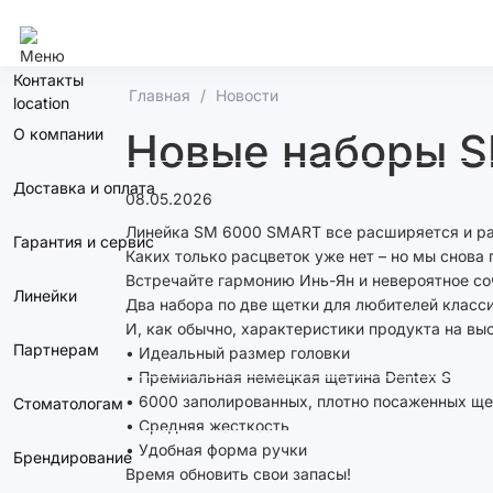
Новосибирск
Контакты
Главная
Новости
О компании
Новые наборы 
Доставка и оплата
08.05.2026
Линейка SM 6000 SMART все расширяетcя и р
Гарантия и сервис
Каких только расцветок уже нет – но мы снова 
Встречайте гармонию Инь-Ян и невероятное со
Линейки
Два набора по две щетки для любителей класси
И, как обычно, характеристики продукта на выс
Партнерам
• Идеальный размер головки
• Премиальная немецкая щетина Dentex S
• 6000 заполированных, плотно посаженных щ
Стоматологам
• Средняя жесткость
• Удобная форма ручки
Брендирование
Время обновить свои запасы!