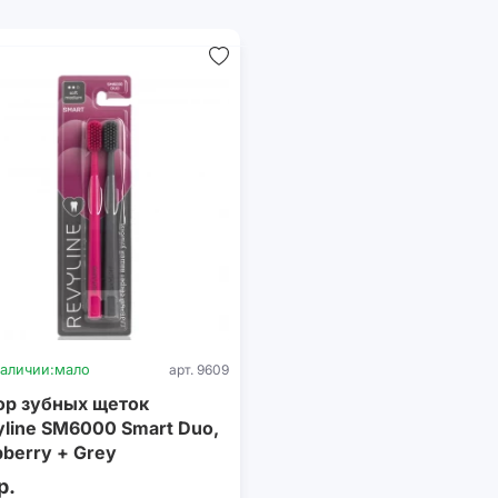
наличии:
мало
арт. 9609
ор зубных щеток
line SM6000 Smart Duo,
berry + Grey
р.