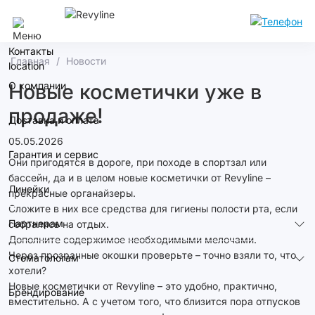
Новосибирск
Контакты
Главная
Новости
О компании
Новые косметички уже в
продаже!
Доставка и оплата
05.05.2026
Гарантия и сервис
Они пригодятся в дороге, при походе в спортзал или
бассейн, да и в целом новые косметички от Revyline –
Линейки
прекрасные органайзеры.
Сложите в них все средства для гигиены полости рта, если
Партнерам
собрались на отдых.
Дополните содержимое необходимыми мелочами.
Через прозрачные окошки проверьте – точно взяли то, что
Стоматологам
хотели?
Новые косметички от Revyline – это удобно, практично,
Брендирование
вместительно. А с учетом того, что близится пора отпусков